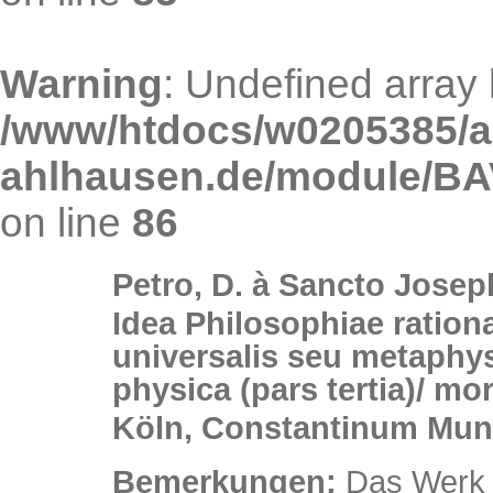
Warning
: Undefined array 
/www/htdocs/w0205385/an
ahlhausen.de/module/BAV
on line
86
Petro, D. à Sancto Josep
Idea Philosophiae rationa
universalis seu metaphys
physica (pars tertia)/ mor
Köln, Constantinum Mun
Bemerkungen:
Das Werk s