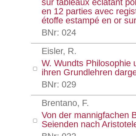
sur tableaux éclatant p
en 12 parties avec regist
étoffe estampé en or sur
BNr: 024
Eisler, R.
W. Wundts Philosophie 
ihren Grundlehren darges
BNr: 029
Brentano, F.
Von der mannigfachen 
Seienden nach Aristotel