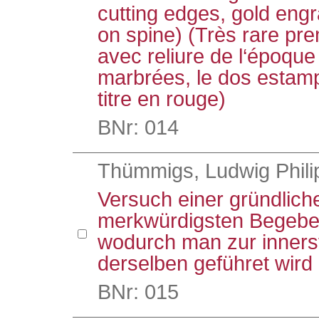
cutting edges, gold engr
on spine) (Très rare pre
avec reliure de l‘époque
marbrées, le dos estamp
titre en rouge)
BNr: 014
Thümmigs, Ludwig Phili
Versuch einer gründlich
merkwürdigsten Begeben
wodurch man zur inners
derselben geführet wird
BNr: 015