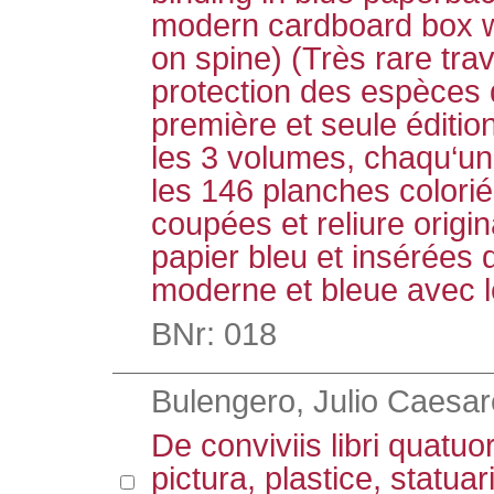
modern cardboard box wi
on spine) (Très rare trav
protection des espèces 
première et seule éditi
les 3 volumes, chaqu‘un 
les 146 planches colori
coupées et reliure origi
papier bleu et insérées 
moderne et bleue avec le
BNr: 018
Bulengero, Julio Caesar
De conviviis libri quatu
pictura, plastice, statuari