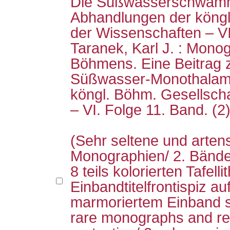
Die Süßwasserschwäm
Abhandlungen der köngl
der Wissenschaften – VI
Taranek, Karl J. : Mono
Böhmens. Eine Beitrag z
Süßwasser-Monothalami
köngl. Böhm. Gesellsch
– VI. Folge 11. Band. (2
(Sehr seltene und arten
Monographien/ 2. Bände 
8 teils kolorierten Tafell
Einbandtitelfrontispiz a
marmoriertem Einband sp
rare monographs and rel