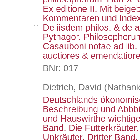
Ex editione II. Mit beig
Kommentaren und Index: H
De iisdem philos. & de al
Pythagor. Philosophorum
Casauboni notae ad lib.
auctiores & emendatior
BNr: 017
Dietrich, David (Nathanie
Deutschlands ökonomisc
Beschreibung und Abbbil
und Hauswirthe wichtige
Band. Die Futterkräuter.
Unkräuter. Dritter Band.