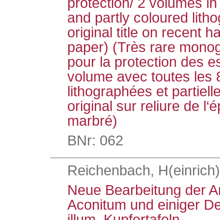
protection/ 2 volumes in 
and partly coloured lith
original title on recent h
paper) (Très rare monog
pour la protection des es
volume avec toutes les 
lithographées et partiell
original sur reliure de l
marbré)
BNr: 062
Reichenbach, H(einrich) 
Neue Bearbeitung der A
Aconitum und einiger De
illum. Kupfertafeln.