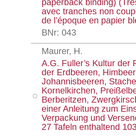
paperback binding) (Très
avec tranches non coupée
de l’époque en papier bl
BNr: 043
Maurer, H.
A.G. Fuller’s Kultur der 
der Erdbeeren, Himbee
Johannisbeeren, Stache
Kornelkirchen, Preißelb
Berberitzen, Zwergkirsch
einer Anleitung zum Ei
Verpackung und Versend
27 Tafeln enthaltend 10