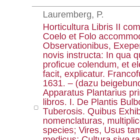
Lauremberg, P.
Horticultura Libris II c
Coelo et Folo accommod
Observationibus, Exeper
novis instructa: In qua 
proficue colendum, et e
facit, explicatur. Franco
1631. – (dazu beigebund
Apparatus Plantarius pr
libros. I. De Plantis Bulb
Tuberosis. Quibus Exhib
nomenclaturas, multiplic
species; Vires, Usus ta
medicus; Cultura sive ra