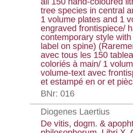
all 150 hand-coloured li
tree species in central 
1 volume plates and 1 v
engraved frontispiece/ ha
contemporary style with 
label on spine) (Raremen
avec tous les 150 tablea
coloriés à main/ 1 volum
volume-text avec frontis
et estampé en or et pièce
BNr: 016
Diogenes Laertius
De vitis, dogm. & apoph
philosophorum. Libri X.