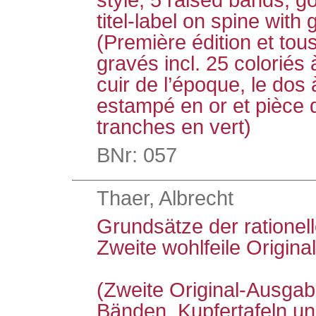
style, 5 raised bands, 
titel-label on spine with
(Première édition et tou
gravés incl. 25 coloriés 
cuir de l’époque, le dos 
estampé en or et pièce de
tranches en vert)
BNr: 057
Thaer, Albrecht
Grundsätze der rationel
Zweite wohlfeile Origin
(Zweite Original-Ausgabe
Bänden, Kupfertafeln un