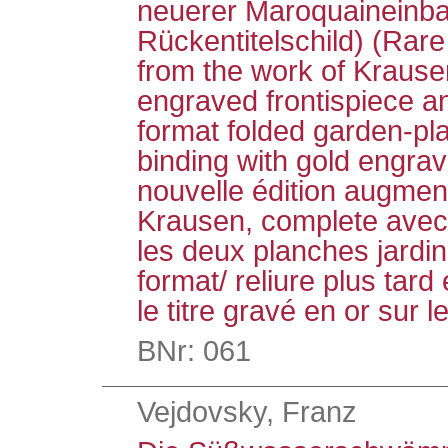
neuerer Maroquaineinba
Rückentitelschild) (Rare
from the work of Krause
engraved frontispiece an
format folded garden-plat
binding with gold engrav
nouvelle édition augmen
Krausen, complete avec l
les deux planches jardin
format/ reliure plus tar
le titre gravé en or sur l
BNr: 061
Vejdovsky, Franz