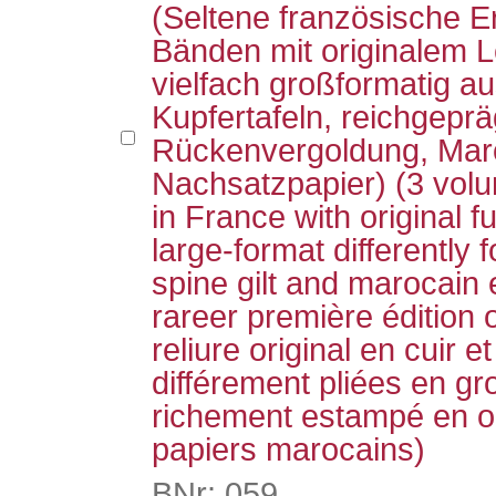
(Seltene französische E
Bänden mit originalem 
vielfach großformatig au
Kupfertafeln, reichgeprä
Rückenvergoldung, Mar
Nachsatzpapier) (3 volum
in France with original fu
large-format differently f
spine gilt and marocain
rareer première édition 
reliure original en cuir 
différement pliées en gr
richement estampé en o
papiers marocains)
BNr: 059