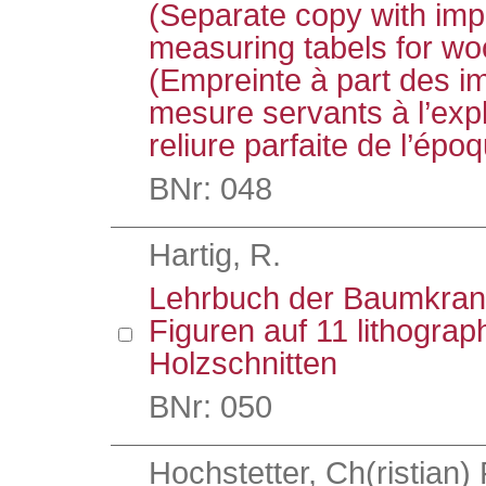
(Separate copy with impo
measuring tabels for wo
(Empreinte à part des i
mesure servants à l’explo
reliure parfaite de l’épo
BNr: 048
Hartig, R.
Lehrbuch der Baumkrank
Figuren auf 11 lithograp
Holzschnitten
BNr: 050
Hochstetter, Ch(ristian)