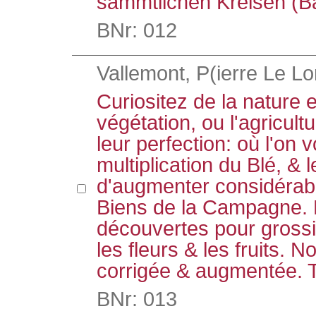
sämmtlichen Kreisen (B
BNr: 012
Vallemont, P(ierre Le Lo
Curiositez de la nature et
végétation, ou l'agricult
leur perfection: où l'on v
multiplication du Blé, &
d'augmenter considérab
Biens de la Campagne. 
découvertes pour grossir,
les fleurs & les fruits. N
corrigée & augmentée. 
BNr: 013