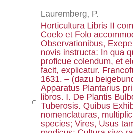
Lauremberg, P.
Horticultura Libris II c
Coelo et Folo accommod
Observationibus, Exeper
novis instructa: In qua 
proficue colendum, et e
facit, explicatur. Franco
1631. – (dazu beigebund
Apparatus Plantarius pr
libros. I. De Plantis Bulb
Tuberosis. Quibus Exhib
nomenclaturas, multiplic
species; Vires, Usus ta
medicus; Cultura sive ra