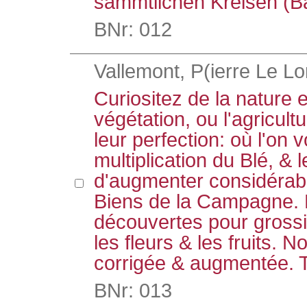
sämmtlichen Kreisen (B
BNr: 012
Vallemont, P(ierre Le Lo
Curiositez de la nature et
végétation, ou l'agricult
leur perfection: où l'on v
multiplication du Blé, &
d'augmenter considérab
Biens de la Campagne. 
découvertes pour grossir,
les fleurs & les fruits. N
corrigée & augmentée. 
BNr: 013