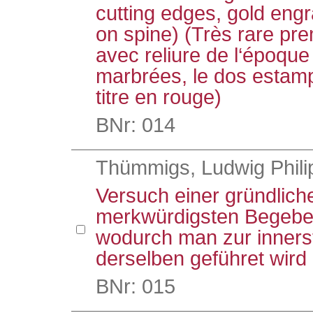
cutting edges, gold engr
on spine) (Très rare pre
avec reliure de l‘époque
marbrées, le dos estamp
titre en rouge)
BNr: 014
Thümmigs, Ludwig Phili
Versuch einer gründlich
merkwürdigsten Begeben
wodurch man zur inners
derselben geführet wird
BNr: 015