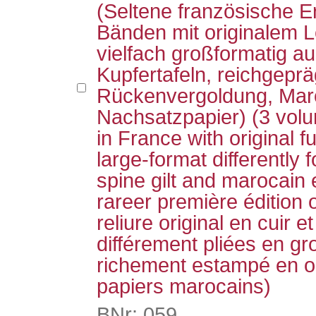
(Seltene französische E
Bänden mit originalem 
vielfach großformatig au
Kupfertafeln, reichgeprä
Rückenvergoldung, Mar
Nachsatzpapier) (3 volum
in France with original fu
large-format differently f
spine gilt and marocain
rareer première édition 
reliure original en cuir 
différement pliées en gr
richement estampé en o
papiers marocains)
BNr: 059