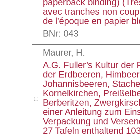
paperback binding) (Très
avec tranches non coupée
de l’époque en papier bl
BNr: 043
Maurer, H.
A.G. Fuller’s Kultur der 
der Erdbeeren, Himbee
Johannisbeeren, Stache
Kornelkirchen, Preißelb
Berberitzen, Zwergkirsch
einer Anleitung zum Ei
Verpackung und Versend
27 Tafeln enthaltend 10