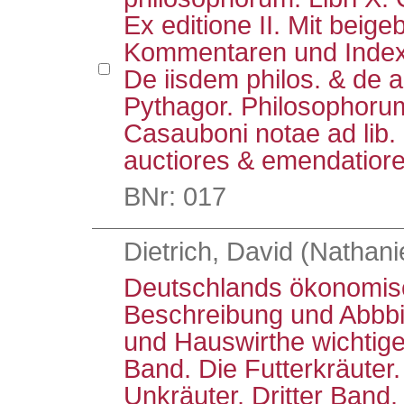
Ex editione II. Mit beig
Kommentaren und Index: H
De iisdem philos. & de al
Pythagor. Philosophorum
Casauboni notae ad lib.
auctiores & emendatior
BNr: 017
Dietrich, David (Nathanie
Deutschlands ökonomisc
Beschreibung und Abbbil
und Hauswirthe wichtige
Band. Die Futterkräuter.
Unkräuter. Dritter Band.