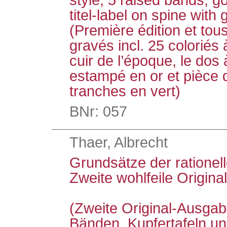
style, 5 raised bands, 
titel-label on spine with
(Première édition et tou
gravés incl. 25 coloriés 
cuir de l’époque, le dos 
estampé en or et pièce de
tranches en vert)
BNr: 057
Thaer, Albrecht
Grundsätze der rationel
Zweite wohlfeile Origin
(Zweite Original-Ausgabe
Bänden, Kupfertafeln un