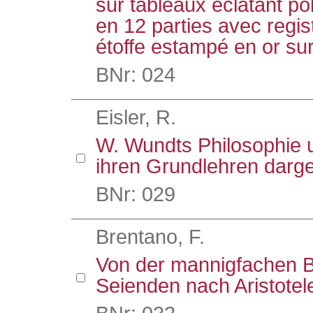
sur tableaux éclatant p
en 12 parties avec regist
étoffe estampé en or sur
BNr: 024
Eisler, R.
W. Wundts Philosophie 
ihren Grundlehren darges
BNr: 029
Brentano, F.
Von der mannigfachen 
Seienden nach Aristotel