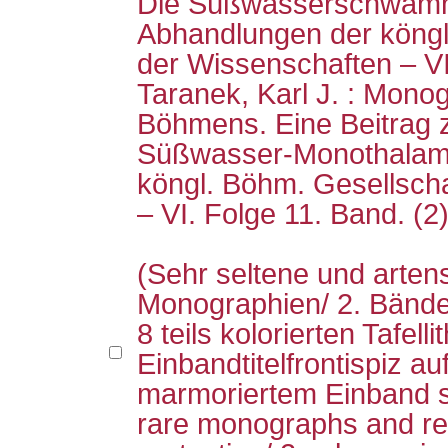
Die Süßwasserschwäm
Abhandlungen der köngl
der Wissenschaften – VI
Taranek, Karl J. : Mono
Böhmens. Eine Beitrag z
Süßwasser-Monothalami
köngl. Böhm. Gesellsch
– VI. Folge 11. Band. (2
(Sehr seltene und arten
Monographien/ 2. Bände 
8 teils kolorierten Tafell
Einbandtitelfrontispiz a
marmoriertem Einband sp
rare monographs and rel