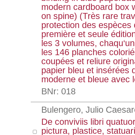
modern cardboard box wi
on spine) (Très rare trav
protection des espèces 
première et seule éditi
les 3 volumes, chaqu‘un 
les 146 planches colori
coupées et reliure origi
papier bleu et insérées 
moderne et bleue avec le
BNr: 018
Bulengero, Julio Caesar
De conviviis libri quatu
pictura, plastice, statuari