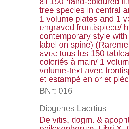
all 150 hand-coloured li
tree species in central 
1 volume plates and 1 v
engraved frontispiece/ ha
contemporary style with 
label on spine) (Raremen
avec tous les 150 tablea
coloriés à main/ 1 volum
volume-text avec frontis
et estampé en or et pièce
BNr: 016
Diogenes Laertius
De vitis, dogm. & apoph
philosophorum. Libri X.