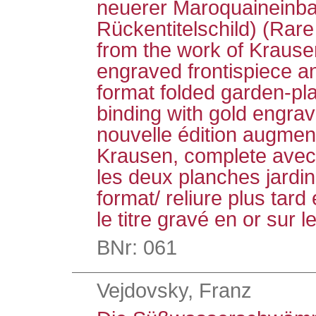
neuerer Maroquaineinba
Rückentitelschild) (Rare
from the work of Krause
engraved frontispiece an
format folded garden-plat
binding with gold engrav
nouvelle édition augmen
Krausen, complete avec l
les deux planches jardin
format/ reliure plus tar
le titre gravé en or sur l
BNr: 061
Vejdovsky, Franz