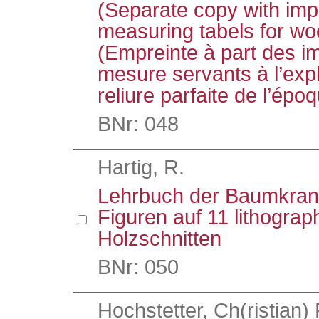
(Separate copy with impo
measuring tabels for wo
(Empreinte à part des i
mesure servants à l’explo
reliure parfaite de l’épo
BNr: 048
Hartig, R.
Lehrbuch der Baumkrank
Figuren auf 11 lithograp
Holzschnitten
BNr: 050
Hochstetter, Ch(ristian)