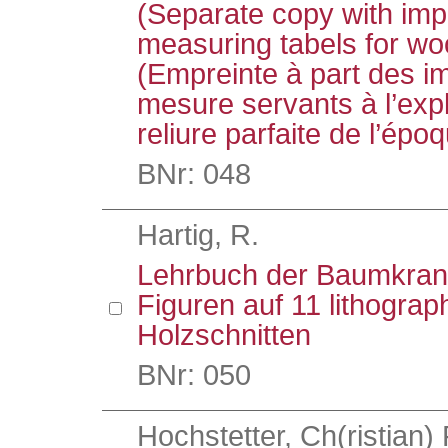
(Separate copy with impo
measuring tabels for wo
(Empreinte à part des i
mesure servants à l’explo
reliure parfaite de l’épo
BNr: 048
Hartig, R.
Lehrbuch der Baumkrank
Figuren auf 11 lithograp
Holzschnitten
BNr: 050
Hochstetter, Ch(ristian)