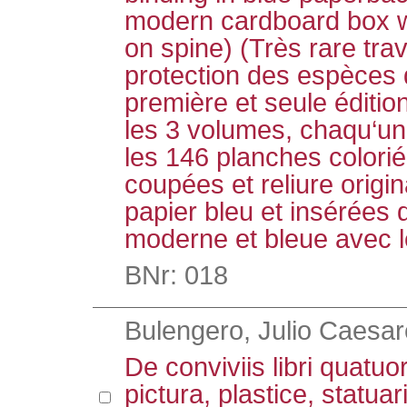
modern cardboard box wi
on spine) (Très rare trav
protection des espèces 
première et seule éditi
les 3 volumes, chaqu‘un 
les 146 planches colori
coupées et reliure origi
papier bleu et insérées 
moderne et bleue avec le
BNr: 018
Bulengero, Julio Caesar
De conviviis libri quatu
pictura, plastice, statuari