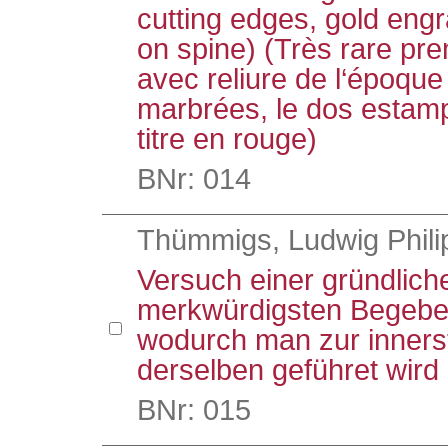
cutting edges, gold engr
on spine) (Très rare pre
avec reliure de l‘époque
marbrées, le dos estamp
titre en rouge)
BNr: 014
Thümmigs, Ludwig Phili
Versuch einer gründlich
merkwürdigsten Begeben
wodurch man zur inners
derselben geführet wird
BNr: 015