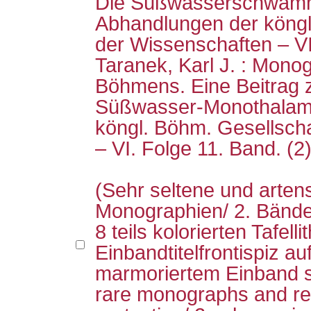
Die Süßwasserschwäm
Abhandlungen der köngl
der Wissenschaften – VI
Taranek, Karl J. : Mono
Böhmens. Eine Beitrag z
Süßwasser-Monothalami
köngl. Böhm. Gesellsch
– VI. Folge 11. Band. (2
(Sehr seltene und arten
Monographien/ 2. Bände 
8 teils kolorierten Tafell
Einbandtitelfrontispiz a
marmoriertem Einband sp
rare monographs and rel