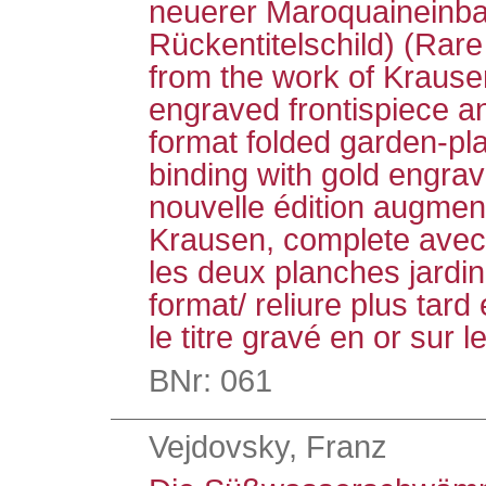
neuerer Maroquaineinba
Rückentitelschild) (Rare
from the work of Krause
engraved frontispiece an
format folded garden-plat
binding with gold engrav
nouvelle édition augmen
Krausen, complete avec l
les deux planches jardin
format/ reliure plus tar
le titre gravé en or sur l
BNr: 061
Vejdovsky, Franz