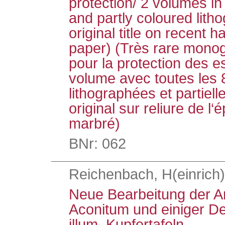
protection/ 2 volumes in 
and partly coloured lith
original title on recent h
paper) (Très rare monog
pour la protection des es
volume avec toutes les 
lithographées et partiell
original sur reliure de l
marbré)
BNr: 062
Reichenbach, H(einrich) 
Neue Bearbeitung der A
Aconitum und einiger De
illum. Kupfertafeln.