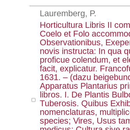
Lauremberg, P.
Horticultura Libris II c
Coelo et Folo accommod
Observationibus, Exeper
novis instructa: In qua 
proficue colendum, et e
facit, explicatur. Franco
1631. – (dazu beigebund
Apparatus Plantarius pr
libros. I. De Plantis Bulb
Tuberosis. Quibus Exhib
nomenclaturas, multiplic
species; Vires, Usus ta
medicus; Cultura sive ra