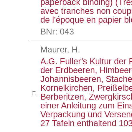
paperback binding) (Très
avec tranches non coupée
de l’époque en papier bl
BNr: 043
Maurer, H.
A.G. Fuller’s Kultur der 
der Erdbeeren, Himbee
Johannisbeeren, Stache
Kornelkirchen, Preißelb
Berberitzen, Zwergkirsch
einer Anleitung zum Ei
Verpackung und Versend
27 Tafeln enthaltend 10