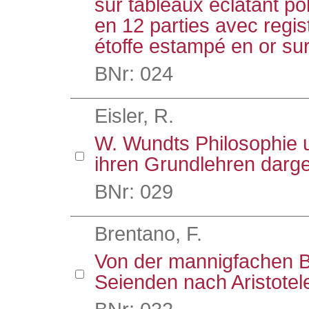
sur tableaux éclatant p
en 12 parties avec regist
étoffe estampé en or sur
BNr: 024
Eisler, R.
W. Wundts Philosophie 
ihren Grundlehren darges
BNr: 029
Brentano, F.
Von der mannigfachen 
Seienden nach Aristotel