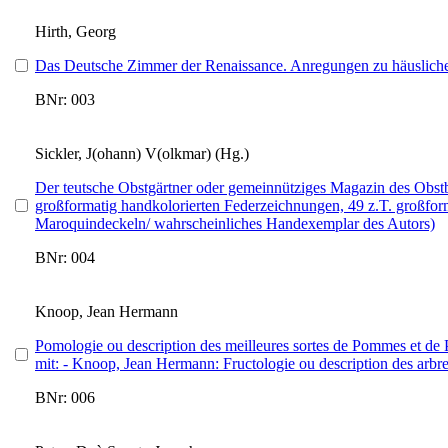
Hirth, Georg
Das Deutsche Zimmer der Renaissance. Anregungen zu häusliche
BNr: 003
Sickler, J(ohann) V(olkmar) (Hg.)
Der teutsche Obstgärtner oder gemeinnütziges Magazin des Obstb
großformatig handkolorierten Federzeichnungen, 49 z.T. großforma
Maroquindeckeln/ wahrscheinliches Handexemplar des Autors)
BNr: 004
Knoop, Jean Hermann
Pomologie ou description des meilleures sortes de Pommes et de P
mit: - Knoop, Jean Hermann: Fructologie ou description des arbres f
BNr: 006