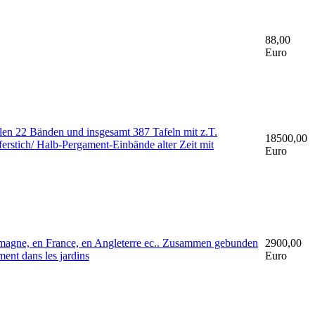
88,00
Euro
len 22 Bänden und insgesamt 387 Tafeln mit z.T.
18500,00
ferstich/ Halb-Pergament-Einbände alter Zeit mit
Euro
Allemagne, en France, en Angleterre ec.. Zusammen gebunden
2900,00
ment dans les jardins
Euro