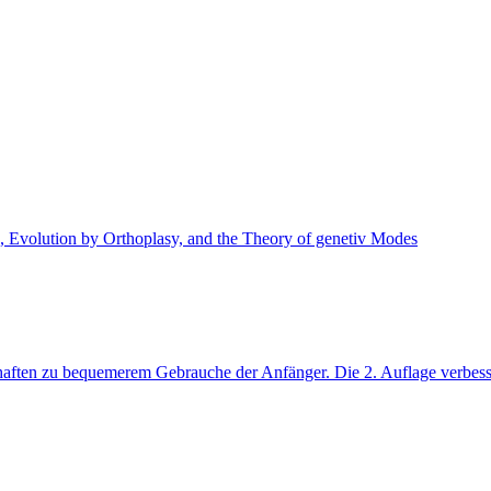
, Evolution by Orthoplasy, and the Theory of genetiv Modes
aften zu bequemerem Gebrauche der Anfänger. Die 2. Auflage verbess