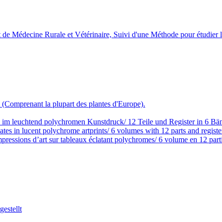
de Médecine Rurale et Vétérinaire, Suivi d'une Méthode pour étudier l'
e (Comprenant la plupart des plantes d'Europe).
 im leuchtend polychromen Kunstdruck/ 12 Teile und Register in 6 Bä
tes in lucent polychrome artprints/ 6 volumes with 12 parts and registe
pressions d’art sur tableaux éclatant polychromes/ 6 volume en 12 partie
estellt