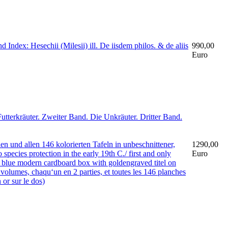
dex: Hesechii (Milesii) ill. De iisdem philos. & de aliis
990,00
Euro
tterkräuter. Zweiter Band. Die Unkräuter. Dritter Band.
en und allen 146 kolorierten Tafeln in unbeschnittener,
1290,00
pecies protection in the early 19th C./ first and only
Euro
n a blue modern cardboard box with goldengraved titel on
3 volumes, chaqu‘un en 2 parties, et toutes les 146 planches
 or sur le dos)