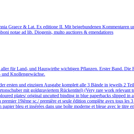
ia Graece & Lat. Ex editione II. Mit beigebundenen Kommentaren und In
boni notae ad lib. Diogenis, multo auctiores & emendatiores
ler für Land- und Hauswirthe wichtigen Pflanzen. Erster Band. Die Fu
l- und Knollengewächse.
 der ersten und einzigen Ausgabe komplett alle 3 Bände in jeweils 2 Teil
onschuber mit goldgraviertem Rückentitel) (Very rare work relevant to s
coloured plates/ original uncutted binding in blue paperbacks slipped i
du premier 19ième sc./ première et seule édition complète avex tous les 
 papier bleu et insérées dans une boîte moderne et bleue avec le titre en