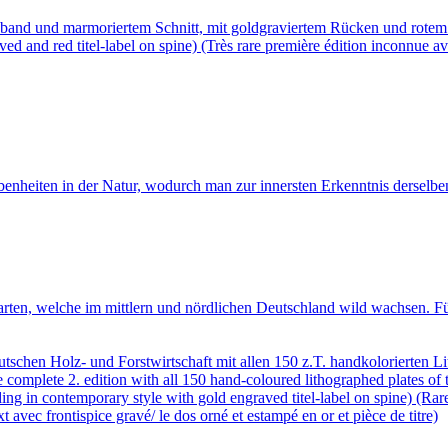
band und marmoriertem Schnitt, mit goldgraviertem Rücken und rotem T
ved and red titel-label on spine) (Très rare première édition inconnue av
enheiten in der Natur, wodurch man zur innersten Erkenntnis derselbe
rten, welche im mittlern und nördlichen Deutschland wild wachsen. F
utschen Holz- und Forstwirtschaft mit allen 150 z.T. handkolorierten L
omplete 2. edition with all 150 hand-coloured lithographed plates of 
ding in contemporary style with gold engraved titel-label on spine) (Ra
 avec frontispice gravé/ le dos orné et estampé en or et pièce de titre)