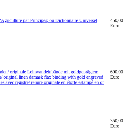
Agriculture par Principes; ou Dictionnaire Universel
450,00
Euro
nden/ originale Leinwandeinbände mit goldgeprägtem
690,00
r/ original linen damask flax binding with gold engraved
Euro
s avec registre/ reliure originale en étoffe estampé en or
350,00
Euro