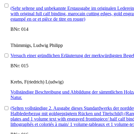
(Sehr seltene und unbekannte Erstausgabe im originalen Lederein
with original full calf binding, marocain cutting edges, gold engra
estampé en or et pièce de titre en rouge)
BNr: 014
Thümmigs, Ludwig Philipp
Versuch einer gründlichen Erläuterung der merkwürdigsten Begeb
BNr: 015
Krebs, F(riedrich) L(udwig)
Vollständige Beschreibung und Abbildung der sämmtlichen Holza
Natur.
(Selten vollständige 2. Ausgabe dieses Standardwerks der nordde
Halblederbezug mit goldgeprägtem Rücken und Titelschild) (Rare c
plates and 1 volume text with engraved frontispiece/ half calf bin
lithographés et coloriés à main/ 1 volume-tableaux et 1 volume-text