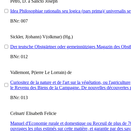
Petro, D. à Sancto Joseph
Idea Philosophiae rationalis seu logica (pars prima)/ universalis se
BNr: 007
Sickler, J(ohann) V(olkmar) (Hg.)
Der teutsche Obstgärtner oder gemeinnütziges Magazin des Obst
BNr: 012
Vallemont, P(ierre Le Lorrain) de
Curiositez de la nature et de l'art sur la végétation, ou l'agricult
le Revenu des Biens de la Campagne. De nouvelles découvertes pou
BNr: 013
Celnart/ Elisabeth Felicie
Manuel d'Economie rurale et domestique ou Receuil de plus de 700 
ouvrages les plus estimés sur cette matière, et garantie par des sa