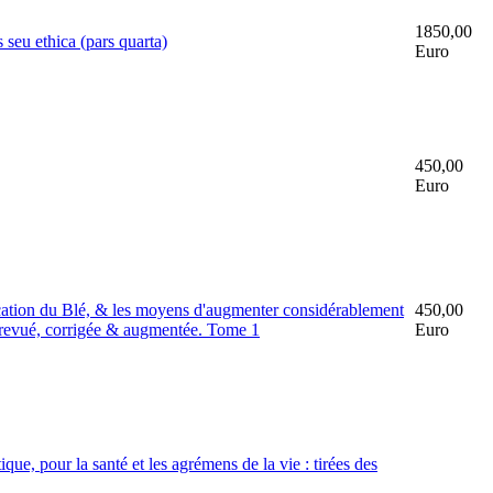
1850,00
s seu ethica (pars quarta)
Euro
450,00
Euro
tiplication du Blé, & les moyens d'augmenter considérablement
450,00
on revué, corrigée & augmentée. Tome 1
Euro
e, pour la santé et les agrémens de la vie : tirées des