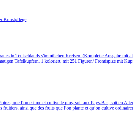
r Kunstpflege
aues in Teutschlands sämmtlichen Kreisen. (Komplette Ausgabe mit al
tigen Tafelkupfern, 1 koloriert, mit 251 Figuren/ Frontispize mit Kup
oires, que l’on estime et cultive le plus, soit aux Pays-Bas, soit en 
ruitiers, ainsi que des fruits que l’on plante et qu’on cultive ordinaire