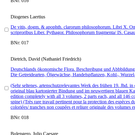
BNr: 016
Diogenes Laertius
De vitis, dogm. & apophth. clarorum philosophorum. Libri X. Omn
scriproribus Liber. Pythagor. Philosophorum fragmenta/ IS. Casau
BNr: 017
Dietrich, David (Nathaniel Friedrich)
Deutschlands ökonomische Flora. Beschreibung und Abbbildung al
Die Getreidearten, Ölgewächse, Handelspflanzen, Kohl-, Wurze
(Sehr seltenes, artenschutzrelevantes Werk des frühen 19. Jhd. in
original blau kartonierter Bindung und im neuwertigen blauen Kart
edition completely with all 3 volumes, 2 parts each, and all 146 
spine) (Très rare travail pertinent pour la protection des espèces 
coloriées/ tranches non coupées et reliure originale des volumes en
BNr: 018
Bulengero, Julio Caesare