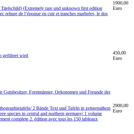
1900,00
itelschild) (Extremely rare und unknown first edition
Euro
ec reliure de l‘époque en cuir et tranches marbrées, le dos
450,00
n geführet wird
Euro
ür Gutsbesitzer, Forstmänner, Oekonomen und Freunde der
2900,00
ithographietafeln/ 2 Bände Text und Tafeln in zeitgemäßem
Euro
tree species in central and northern germany/ 1 volume
rement complete 2. édition avec tous les 150 tableaux