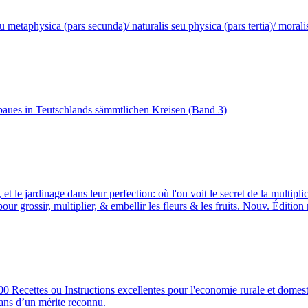
u metaphysica (pars secunda)/ naturalis seu physica (pars tertia)/ morali
baues in Teutschlands sämmtlichen Kreisen (Band 3)
ure, et le jardinage dans leur perfection: où l'on voit le secret de la mul
r grossir, multiplier, & embellir les fleurs & les fruits. Nouv. Éditi
Recettes ou Instructions excellentes pour l'economie rurale et domestiqu
vans d’un mérite reconnu.